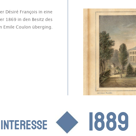
r Désiré François in eine
er 1869 in den Besitz des
en Emile Coulon überging.
1889
 INTERESSE