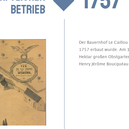
1757
BETRIEB
Der Bauernhof Le Caillou i
1757 erbaut wurde. Am 17
Hektar großen Obstgarte
Henry Jérôme Boucquéau 